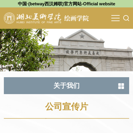
中国·(betway西汉姆联)官方网站-Official website
关于我们
公司宣传片