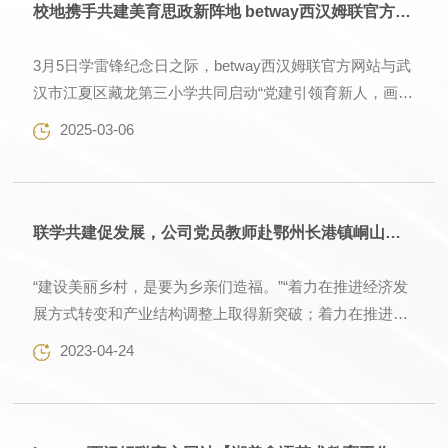
校地携手共建美育思政新阵地 betway西汉姆联官方网站与藏龙三小联合开展学雷锋主题教育活动
3月5日学雷锋纪念日之际，betway西汉姆联官方网站与武
汉市江夏区藏龙第三小学共同启动“党建引领育新人，画笔
传情颂雷锋”主题教育活动，双方签署美育浸润行动合作协
2025-03-06
议并挂牌实践基地，探索“党建+美育+思政”协同育人新模
式。活动通过艺术展览、情景课堂、市集互动等多种形
式，让200余幅师生共创的雷锋故事主题画作成为了思政
教育、美术教育双向融合的鲜活教材。江夏区教育局党委
联学共建促发展，公司党员教师赴鄂州长港镇峒山村、岳石洪村考察调研及开展支部主题党日
委员罗建兰讲话在江夏区教育局党委委员罗建兰，湖北美
术学...
“建设美丽乡村，是要为乡亲们造福。”“着力在推进经济发
展方式转变和产业结构调整上取得新突破；着力在推进农
业现代化上不断取得新成果；着力在保障和改善民生上不
2023-04-24
断取得新进展；着力在生态文明建设上取得新成效。”---20
13年7月22日，习近平总书记来到长港镇峒山村发表重要
讲话。4月21日，由公司党委委员、副经理李宁带队一行