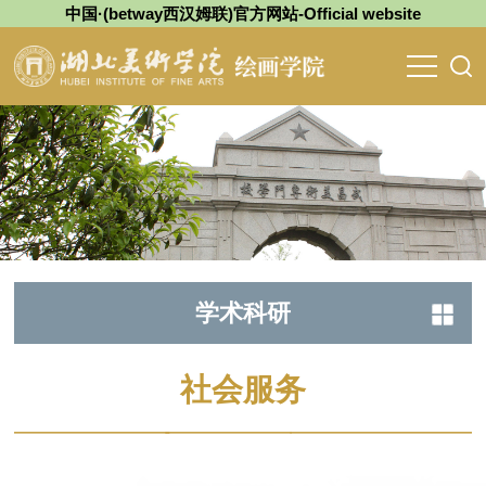
中国·(betway西汉姆联)官方网站-Official website
学术科研
社会服务