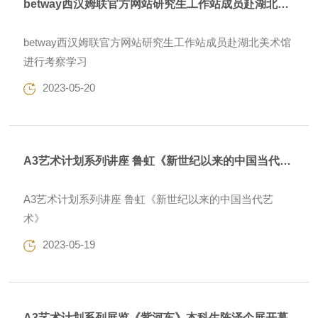
betway西汉姆联官方网站研究生工作站成员赴湖北美术馆进行考察学习
betway西汉姆联官方网站研究生工作站成员赴湖北美术馆
进行考察学习
2023-05-20
A3艺术计划系列讲座 鲁虹《新世纪以来的中国当代艺术》
A3艺术计划系列讲座 鲁虹《新世纪以来的中国当代艺
术》
2023-05-19
A3艺术计划系列展览《紫河车》本科生陈泽个展开幕