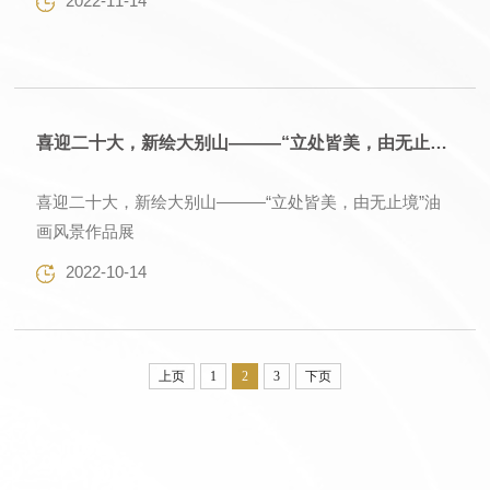
2022-11-14
喜迎二十大，新绘大别山———“立处皆美，由无止境”油画风景作品展
喜迎二十大，新绘大别山———“立处皆美，由无止境”油
画风景作品展
2022-10-14
上页
1
2
3
下页