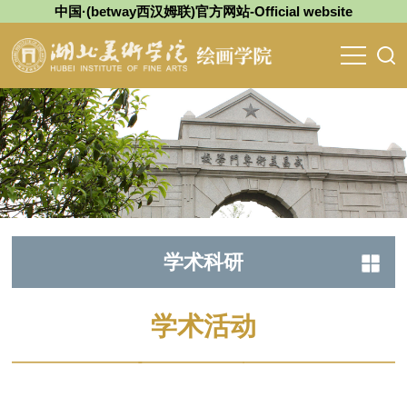
中国·(betway西汉姆联)官方网站-Official website
学术科研
学术活动