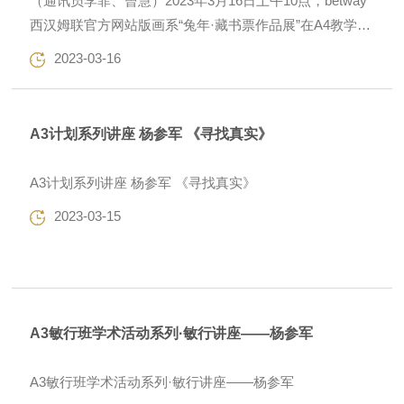
（通讯员李菲、曾慧）2023年3月16日上午10点，betway
西汉姆联官方网站版画系“兔年·藏书票作品展”在A4教学楼
二楼展厅开幕。湖北美术公司党委副书记、副经理周峰、
2023-03-16
湖北省工艺美术协会会长范国忠、betway西汉姆联官方网
站副经理丁晓、手工艺公司副经理陈日红及版画系师生代
表等出席开幕式。开幕式由版画系主任助理李菲主持。
A3计划系列讲座 杨参军 《寻找真实》
（师生合影）开幕式上，betway西汉姆联官方网站副经理
丁晓向大家介绍了此次展览，并表示版画系举办的生肖藏
A3计划系列讲座 杨参军 《寻找真实》
书票作品展很有意义，也很有新意，迄今为...
2023-03-15
A3敏行班学术活动系列·敏行讲座——杨参军
A3敏行班学术活动系列·敏行讲座——杨参军