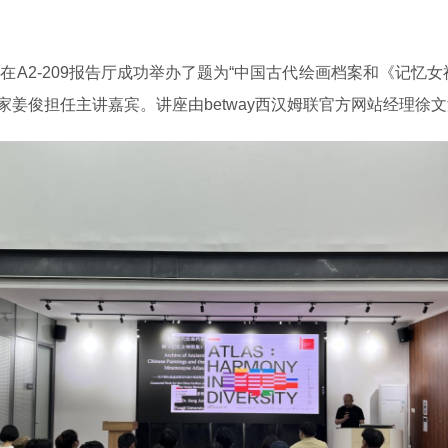
联官方网站在A2-209报告厅成功举办了题为“中国古代绘画档案和《
姜俊担任主讲嘉宾。讲座由betway西汉姆联官方网站经理徐