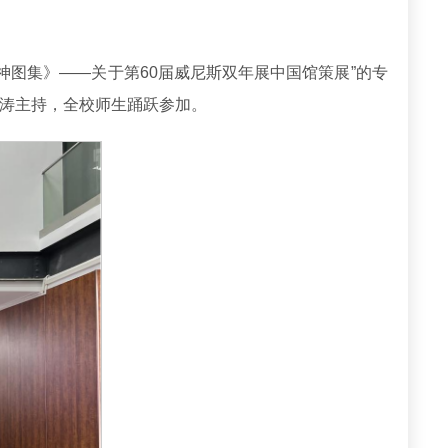
记忆女神图集》——关于第60届威尼斯双年展中国馆策展”的专
文涛主持，全校师生踊跃参加。