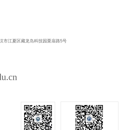
汉市江夏区藏龙岛科技园栗庙路5号
u.cn