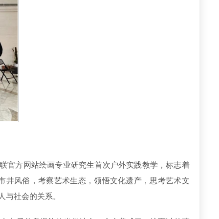
西汉姆联官方网站绘画专业研究生首次户外实践教学，标志着
市井风俗，考察艺术生态，领悟文化遗产，思考艺术文
人与社会的关系。