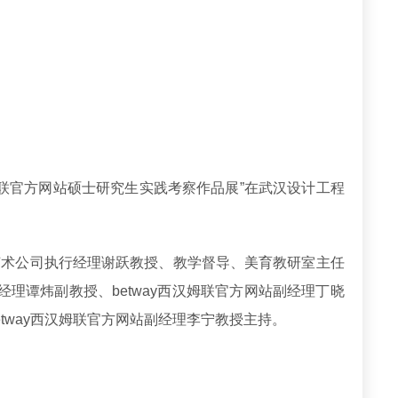
西汉姆联官方网站硕士研究生实践考察作品展”在武汉设计工程
艺术公司执行经理谢跃教授、教学督导、美育教研室主任
理谭炜副教授、betway西汉姆联官方网站副经理丁晓
tway西汉姆联官方网站副经理李宁教授主持。