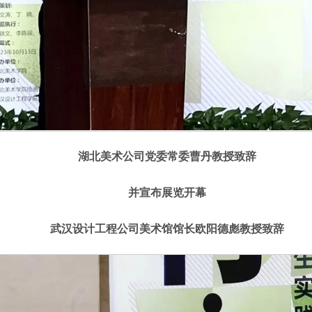
湖北美术公司党委常委曹丹教授致辞
并宣布展览开幕
武汉设计工程公司美术馆馆长欧阳德彪教授致辞