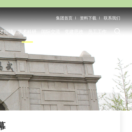
集团首页
资料下载
联系我们
才招聘
学术科研
国际交流
党建思政
员工工作
幕