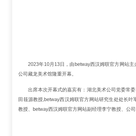
2023年10月13日，由betway西汉姆联官方
公司藏龙美术馆隆重开幕。
出席本次开幕式的嘉宾有：湖北美术公司党委常委
田筱源教授,betway西汉姆联官方网站研究生处处
教授、betway西汉姆联官方网站副经理李宁教授、公