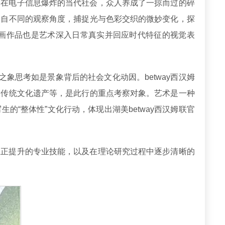
。在电子信息爆炸的当代社会，众人养成了一掠而过的碎
各自不同的观察角度，捕捉光与色彩交织的微妙变化，探
画作品也是艺术深入日常真实并回应时代特征的视觉表
之象思考如是景象背后的社会文化动因。betway西汉姆
、传统文化遗产等，是此行的重点考察对象。艺术是一种
“整体性”文化行动，体现出湖美betway西汉姆联官
上正提升的专业技能，以及在理论研究过程中逐步清晰的