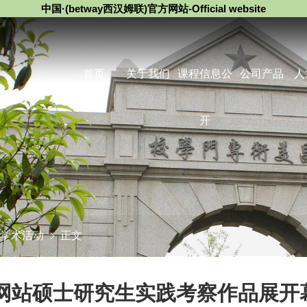
中国·(betway西汉姆联)官方网站-Official website
首页
关于我们
课程信息公
公司产品
人
开
学术活动
正文
官方网站硕士研究生实践考察作品展开