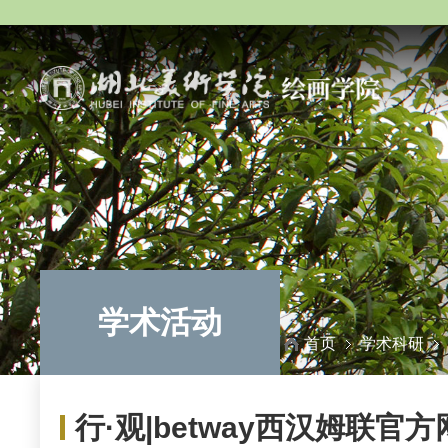
学术活动
首页
学术科研
行·观|betway西汉姆联